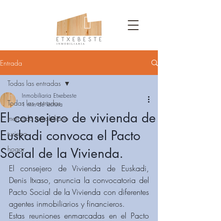
Entrada
Todas las entradas
Inmobiliaria Etxebeste
Todas las entradas
1 min de lectura
El consejero de vivienda de
mercado inmobiliario
Euskadi convoca el Pacto
turismo
hogar
Social de la Vivienda.
El consejero de Vivienda de Euskadi, 
Denis Itxaso, anuncia la convocatoria del 
Pacto Social de la Vivienda con diferentes 
agentes inmobiliarios y financieros.
Estas reuniones enmarcadas en el Pacto 